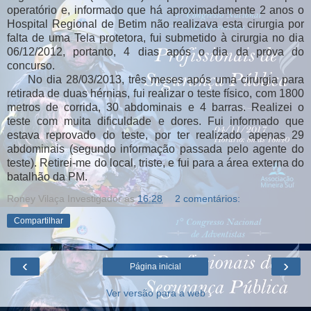
operatório e, informado que há aproximadamente 2 anos o
Hospital Regional de Betim não realizava esta cirurgia por
falta de uma Tela protetora, fui submetido à cirurgia no dia
06/12/2012, portanto, 4 dias após o dia da prova do
concurso.
No dia 28/03/2013, três meses após uma cirurgia para
retirada de duas hérnias, fui realizar o teste físico, com 1800
metros de corrida, 30 abdominais e 4 barras. Realizei o
teste com muita dificuldade e dores. Fui informado que
estava reprovado do teste, por ter realizado apenas 29
abdominais (segundo informação passada pelo agente do
teste). Retirei-me do local, triste, e fui para a área externa do
batalhão da PM.
Roney Vilaça Investigador
às
16:28
2 comentários:
Compartilhar
‹
›
Página inicial
Ver versão para a web